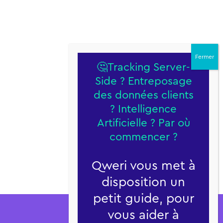
🤔Tracking Server-
Side ? Entreposage
des données clients
? Intelligence
Artificielle ? Par où
Qweri
commencer ?
22 rue Robert
69006 Lyon
Qweri vous met à
04 28 29 52 36
disposition un
petit guide, pour
vous aider à