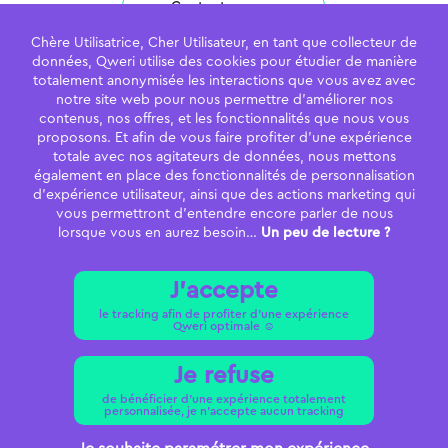
Contactez-nous
Chère Utilisatrice, Cher Utilisateur, en tant que collecteur de
données, Qweri utilise des cookies pour étudier de manière
totalement anonymisée les interactions que vous avez avec
notre site web pour nous permettre d’améliorer nos
Qweri
contenus, nos offres, et les fonctionnalités que nous vous
proposons. Et afin de vous faire profiter d’une expérience
22 rue Robert
totale avec nos agitateurs de données, nous mettons
également en place des fonctionnalités de personnalisation
69006 Lyon
d’expérience utilisateur, ainsi que des actions marketing qui
vous permettront d’entendre encore parler de nous
04 28 29 52 36
lorsque vous en aurez besoin…
Un peu de lecture ?
J'accepte
le tracking afin de profiter d’une expérience
Politique de confidentialité -
Mentions légales -
Qweri optimale ☺️
Paramétrer mes cookies -
Copyright © 2025 -
Qweri
Je refuse
de bénéficier d'une expérience totalement
personnalisée, je n'accepte aucun tracking