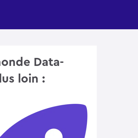
monde Data-
us loin :